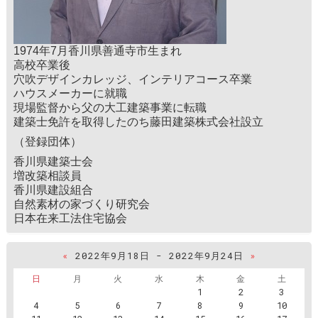
1974年7月香川県善通寺市生まれ
高校卒業後
穴吹デザインカレッジ、インテリアコース卒業
ハウスメーカーに就職
現場監督から父の大工建築事業に転職
建築士免許を取得したのち藤田建築株式会社設立
（登録団体）
香川県建築士会
増改築相談員
香川県建設組合
自然素材の家づくり研究会
日本在来工法住宅協会
«
2022年9月18日 - 2022年9月24日
»
日
月
火
水
木
金
土
1
2
3
4
5
6
7
8
9
10