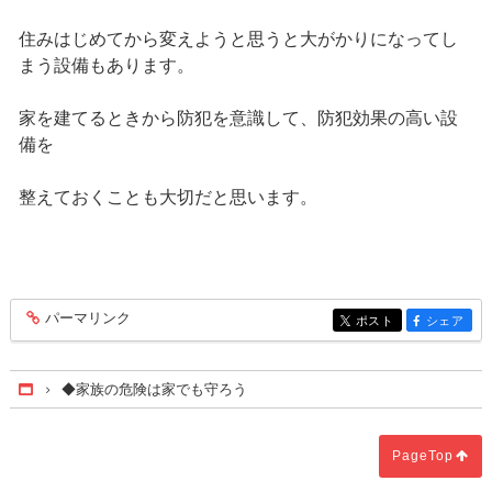
住みはじめてから変えようと思うと大がかりになってし
まう設備もあります。
家を建てるときから防犯を意識して、防犯効果の高い設
備を
整えておくことも大切だと思います。
パーマリンク
entry184
ポスト
シェア
entry184
entry184
◆家族の危険は家でも守ろう
Home
PageTop