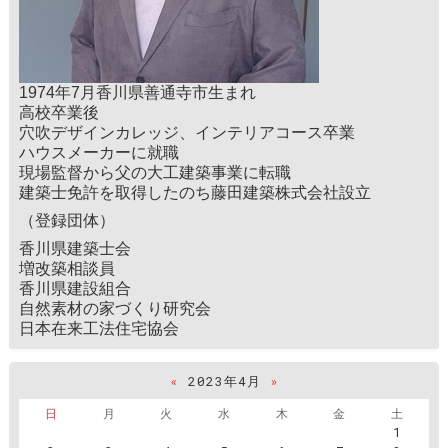
1974年7月香川県善通寺市生まれ
高校卒業後
穴吹デザインカレッジ、インテリアコース卒業
ハウスメーカーに就職
現場監督から父の大工建築事業に転職
建築士免許を取得したのち藤田建築株式会社設立
（登録団体）
香川県建築士会
増改築相談員
香川県建設組合
自然素材の家づくり研究会
日本在来工法住宅協会
«
2023年4月
»
日
月
火
水
木
金
土
1